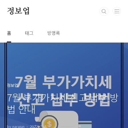
본문 바로가기
정보업
홈
태그
방명록
정보업
7월 부가가치세 신고 납부 방
법 안내
by narajun
2022. 7. 8.