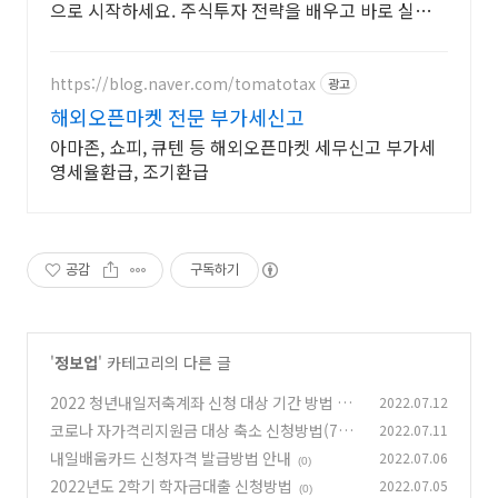
으로 시작하세요. 주식투자 전략을 배우고 바로 실천!
오늘주문 내일도착 로켓배송으로 시작하세요.
https://blog.naver.com/tomatotax
광고
해외오픈마켓 전문 부가세신고
아마존, 쇼피, 큐텐 등 해외오픈마켓 세무신고 부가세
영세율환급, 조기환급
공감
구독하기
'
정보업
' 카테고리의 다른 글
2022 청년내일저축계좌 신청 대상 기간 방법 안
2022.07.12
내
코로나 자가격리지원금 대상 축소 신청방법(7월
2022.07.11
(0)
11일부터)
내일배움카드 신청자격 발급방법 안내
2022.07.06
(0)
(0)
2022년도 2학기 학자금대출 신청방법
2022.07.05
(0)