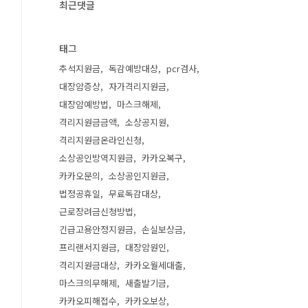
최근댓글
태그
추석지원금
독감예방대상
pcr검사
대장암증상
자가격리지원금
대장암예방법
마스크해제
격리지원금금액
소상공지원
격리지원금온라인신청
소상공인방역지원금
카카오복구
카카오문의
소상공인지원금
법정공휴일
무료독감대상
근로장려금신청방법
긴급고용안정지원금
손실보상금
프리랜서지원금
대장암원인
격리지원금대상
카카오월세대출
마스크의무해제
새출발기금
카카오피해접수
카카오보상