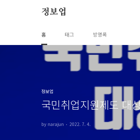
본문 바로가기
정보업
홈
태그
방명록
정보업
국민취업지원제도 대상
by narajun
2022. 7. 4.