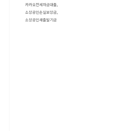
카카오전세자금대출
소상공인손실보상금
소상공인새출발기금