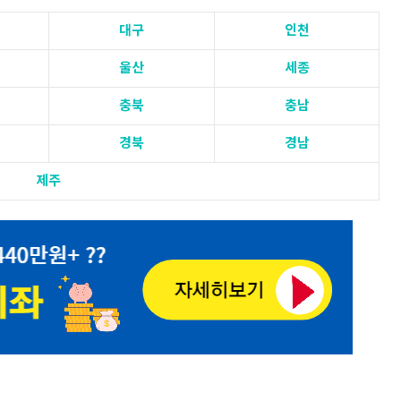
대구
인천
울산
세종
충북
충남
경북
경남
제주