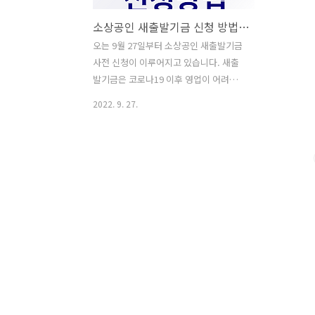
소상공인 새출발기금 신청 방법 대상 안내
오는 9월 27일부터 소상공인 새출발기금
사전 신청이 이루어지고 있습니다. 새출
발기금은 코로나19 이후 영업이 어려워져
대출상환에 어려움을 겪는 자영업자·소
2022. 9. 27.
상공인들의 상환부담 완화를 위한 새출발
기금이 오는 10월 4일에 출범하게 됩니
다. 이에 대한 소식 자세히 알아보겠습니
다. 소상공인 새출발기금 신청 안내 9월
23일 금융위원회에 따르면 채무조정 신청
을 원하는 자영업자나 소상공인분들은 새
출발기금 온라인과 오프라인 현장창구(한
국자산관리공사 26개 사무소, 서민금융
통합지원센터 50개 등 총 76개) 방문을 통
해 신청할 수 있다. 새출발기금 콜센터와
신용회복위원회 콜센터에서 현장창구 방
문 안내를 받을 수 있습니다. - 현장창구