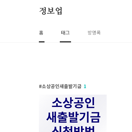
본문 바로가기
정보업
홈
태그
방명록
소상공인새출발기금
1