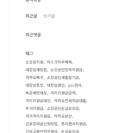
최근글
인기글
최근댓글
태그
소상공지원
마스크의무해제
대장암예방법
소상공인방역지원금
카카오복구
소상공인새출발기금
대장암증상
대장암원인
pcr검사
독감예방대상
격리지원금금액
격리지원금대상
카카오전세자금대출
추석지원금
소상공인손실보상금
자가격리지원금
카카오보상
근로장려금신청방법
프리랜서지원금
긴급고용안정지원금
손실보상금