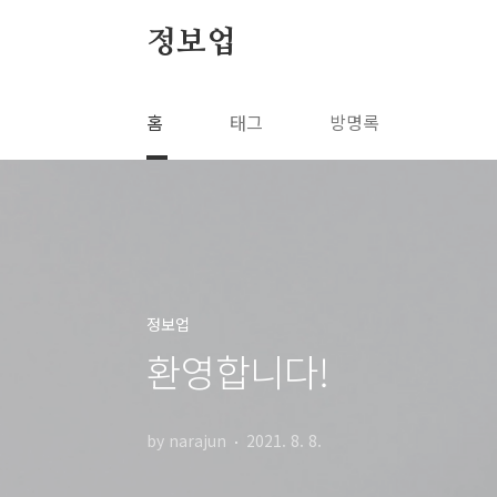
본문 바로가기
정보업
홈
태그
방명록
정보업
환영합니다!
by narajun
2021. 8. 8.