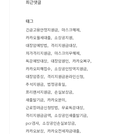
최근댓글
태그
긴급고용안정지원금
마스크해제
카카오월세대출
소상공지원
대장암예방법
격리지원금대상
자가격리지원금
마스크의무해제
독감예방대상
대장암원인
카카오복구
카카오피해접수
소상공인방역지원금
대장암증상
격리지원금온라인신청
추석지원금
법정공휴일
프리랜서지원금
손실보상금
새출발기금
카카오문의
근로장려금신청방법
무료독감대상
격리지원금금액
소상공인새출발기금
pcr검사
소상공인손실보상금
카카오보상
카카오전세자금대출